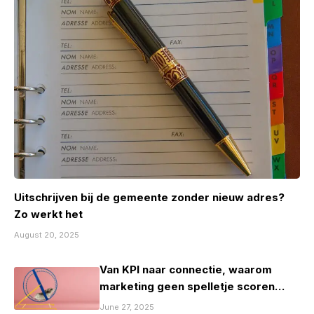
Uitschrijven bij de gemeente zonder nieuw adres?
Zo werkt het
August 20, 2025
Van KPI naar connectie, waarom
marketing geen spelletje scoren
mag zijn
June 27, 2025