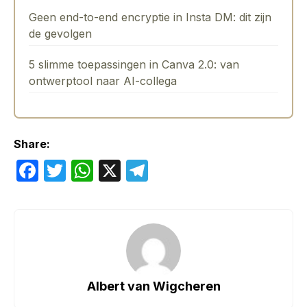
Geen end-to-end encryptie in Insta DM: dit zijn
de gevolgen
5 slimme toepassingen in Canva 2.0: van
ontwerptool naar AI-collega
Share:
F
T
W
X
T
a
w
h
el
c
itt
at
e
e
er
s
gr
b
A
a
o
p
m
Albert van Wigcheren
o
p