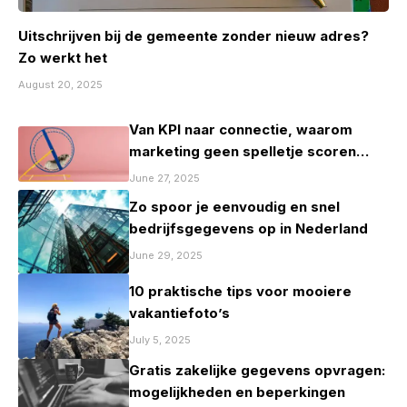
Uitschrijven bij de gemeente zonder nieuw adres?
Zo werkt het
August 20, 2025
Van KPI naar connectie, waarom
marketing geen spelletje scoren
mag zijn
June 27, 2025
Zo spoor je eenvoudig en snel
bedrijfsgegevens op in Nederland
June 29, 2025
10 praktische tips voor mooiere
vakantiefoto’s
July 5, 2025
Gratis zakelijke gegevens opvragen:
mogelijkheden en beperkingen