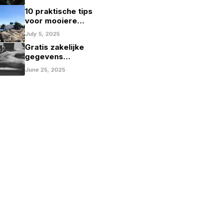
op in Nederland
10 praktische tips
voor mooiere
vakantiefoto’s
July 5, 2025
Gratis zakelijke
gegevens
opvragen:
June 25, 2025
mogelijkheden en
beperkingen