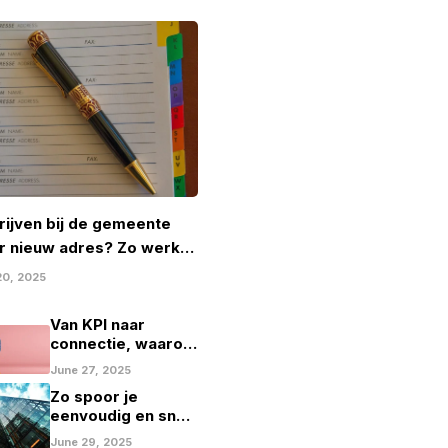
rijven bij de gemeente
r nieuw adres? Zo werkt
20, 2025
Van KPI naar
connectie, waarom
marketing geen
June 27, 2025
spelletje scoren
Zo spoor je
mag zijn
eenvoudig en snel
bedrijfsgegevens
June 29, 2025