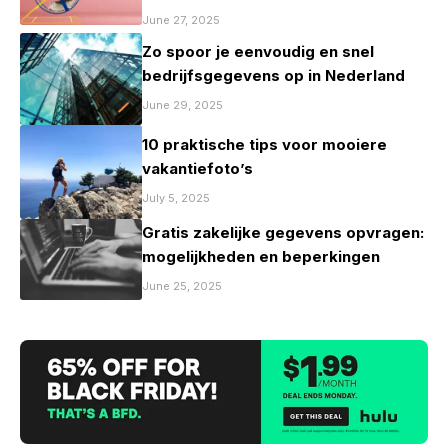
mag zijn
June 27, 2025
Zo spoor je eenvoudig en snel
bedrijfsgegevens op in Nederland
June 29, 2025
10 praktische tips voor mooiere
vakantiefoto’s
July 5, 2025
Gratis zakelijke gegevens opvragen:
mogelijkheden en beperkingen
June 25, 2025