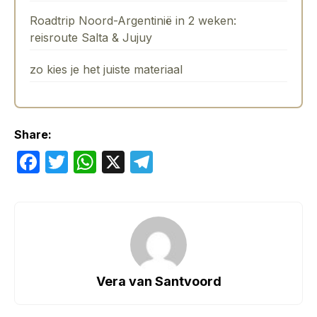
Roadtrip Noord-Argentinië in 2 weken:
reisroute Salta & Jujuy
zo kies je het juiste materiaal
Share:
F
T
W
X
T
a
w
h
el
c
itt
at
e
e
er
s
gr
b
A
a
o
p
m
Vera van Santvoord
o
p