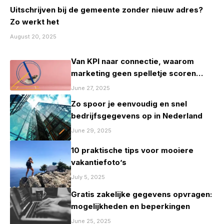
Uitschrijven bij de gemeente zonder nieuw adres?
Zo werkt het
August 20, 2025
Van KPI naar connectie, waarom
marketing geen spelletje scoren
mag zijn
June 27, 2025
Zo spoor je eenvoudig en snel
bedrijfsgegevens op in Nederland
June 29, 2025
10 praktische tips voor mooiere
vakantiefoto’s
July 5, 2025
Gratis zakelijke gegevens opvragen:
mogelijkheden en beperkingen
June 25, 2025