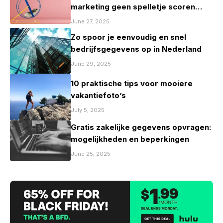
marketing geen spelletje scoren
mag zijn
June 27, 2025
Zo spoor je eenvoudig en snel
bedrijfsgegevens op in Nederland
June 29, 2025
10 praktische tips voor mooiere
vakantiefoto’s
July 5, 2025
Gratis zakelijke gegevens opvragen:
mogelijkheden en beperkingen
June 25, 2025