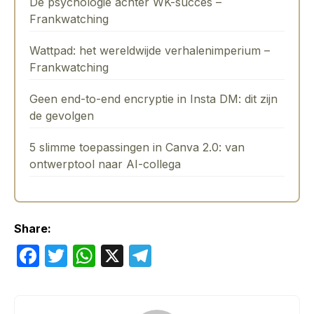
De psychologie achter WK-succes –
Frankwatching
Wattpad: het wereldwijde verhalenimperium –
Frankwatching
Geen end-to-end encryptie in Insta DM: dit zijn
de gevolgen
5 slimme toepassingen in Canva 2.0: van
ontwerptool naar AI-collega
Share:
F
T
W
X
T
a
w
h
el
c
itt
at
e