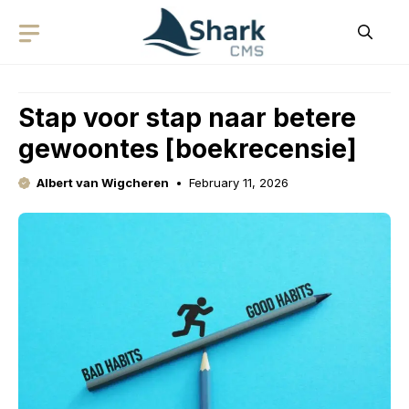
Skip
to
content
Stap voor stap naar betere
gewoontes [boekrecensie]
Albert van Wigcheren
February 11, 2026