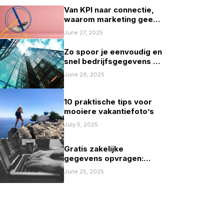
Van KPI naar connectie,
waarom marketing geen
spelletje scoren mag zijn
June 27, 2025
Zo spoor je eenvoudig en
snel bedrijfsgegevens op
in Nederland
June 29, 2025
10 praktische tips voor
mooiere vakantiefoto’s
July 5, 2025
Gratis zakelijke
gegevens opvragen:
mogelijkheden en
June 25, 2025
beperkingen