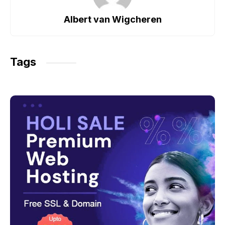
o
p
m
Albert van Wigcheren
o
p
k
Tags