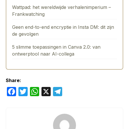
Wattpad: het wereldwijde verhalenimperium –
Frankwatching
Geen end-to-end encryptie in Insta DM: dit zijn
de gevolgen
5 slimme toepassingen in Canva 2.0: van
ontwerptool naar AI-collega
Share:
F
T
W
X
T
a
w
h
el
c
itt
at
e
e
er
s
gr
b
A
a