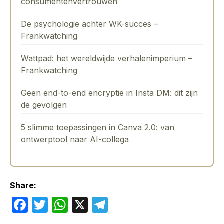
consumentenvertrouwen
De psychologie achter WK-succes –
Frankwatching
Wattpad: het wereldwijde verhalenimperium –
Frankwatching
Geen end-to-end encryptie in Insta DM: dit zijn
de gevolgen
5 slimme toepassingen in Canva 2.0: van
ontwerptool naar AI-collega
Share:
F
T
W
X
T
a
w
h
el