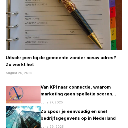
Uitschrijven bij de gemeente zonder nieuw adres?
Zo werkt het
August 20, 2025
Van KPI naar connectie, waarom
marketing geen spelletje scoren
mag zijn
June 27, 2025
Zo spoor je eenvoudig en snel
bedrijfsgegevens op in Nederland
June 29, 2025