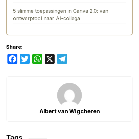
5 slimme toepassingen in Canva 2.0: van
ontwerptool naar AI-collega
Share:
F
T
W
X
T
a
w
h
el
c
itt
at
e
e
er
s
gr
b
A
a
o
p
m
Albert van Wigcheren
o
p
k
Tags