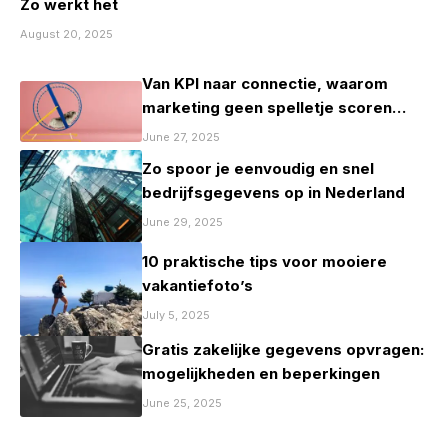
Zo werkt het
August 20, 2025
Van KPI naar connectie, waarom
marketing geen spelletje scoren
mag zijn
June 27, 2025
Zo spoor je eenvoudig en snel
bedrijfsgegevens op in Nederland
June 29, 2025
10 praktische tips voor mooiere
vakantiefoto’s
July 5, 2025
Gratis zakelijke gegevens opvragen:
mogelijkheden en beperkingen
June 25, 2025