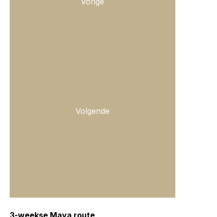
Vorige
Volgende
3-weekse Maya route