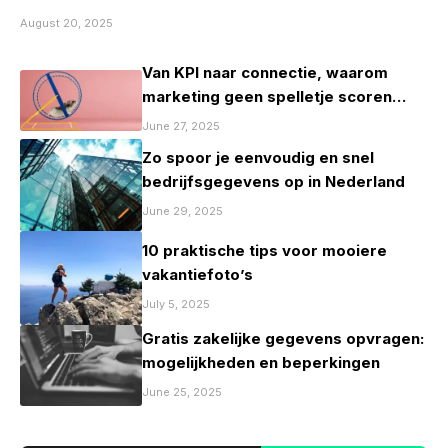
August 20, 2025
Van KPI naar connectie, waarom
marketing geen spelletje scoren
mag zijn
June 27, 2025
Zo spoor je eenvoudig en snel
bedrijfsgegevens op in Nederland
June 29, 2025
10 praktische tips voor mooiere
vakantiefoto’s
July 5, 2025
Gratis zakelijke gegevens opvragen:
mogelijkheden en beperkingen
June 25, 2025