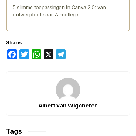
5 slimme toepassingen in Canva 2.0: van
ontwerptool naar AI-collega
Share:
F
T
W
X
T
a
w
h
el
c
itt
at
e
e
er
s
gr
b
A
a
o
p
m
Albert van Wigcheren
o
p
k
Tags