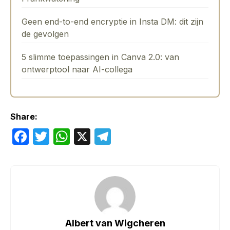
Geen end-to-end encryptie in Insta DM: dit zijn
de gevolgen
5 slimme toepassingen in Canva 2.0: van
ontwerptool naar AI-collega
Share:
F
T
W
X
T
a
w
h
el
c
itt
at
e
e
er
s
gr
b
A
a
o
p
m
Albert van Wigcheren