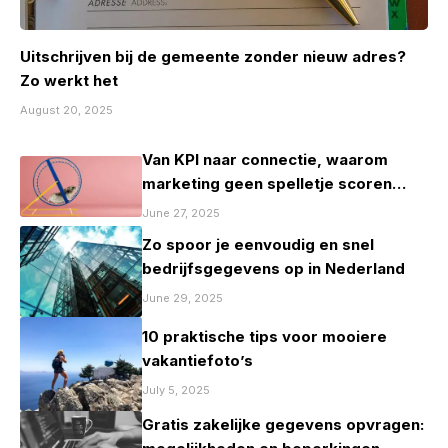
Uitschrijven bij de gemeente zonder nieuw adres?
Zo werkt het
August 20, 2025
Van KPI naar connectie, waarom
marketing geen spelletje scoren
mag zijn
June 27, 2025
Zo spoor je eenvoudig en snel
bedrijfsgegevens op in Nederland
June 29, 2025
10 praktische tips voor mooiere
vakantiefoto’s
July 5, 2025
Gratis zakelijke gegevens opvragen: