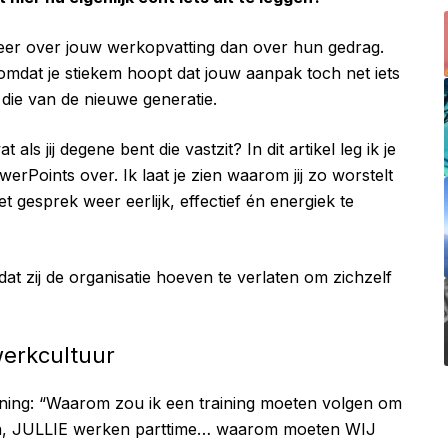
er over jouw werkopvatting dan over hun gedrag.
omdat je stiekem hoopt dat jouw aanpak toch net iets
n die van de nieuwe generatie.
als jij degene bent die vastzit? In dit artikel leg ik je
owerPoints over. Ik laat je zien waarom jij zo worstelt
 gesprek weer eerlijk, effectief én energiek te
 dat zij de organisatie hoeven te verlaten om zichzelf
werkcultuur
aining: “Waarom zou ik een training moeten volgen om
ellen, JULLIE werken parttime… waarom moeten WIJ