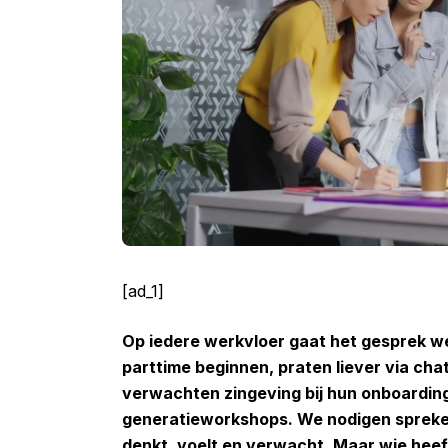
[ad_1]
Op iedere werkvloer gaat het gesprek we
parttime beginnen, praten liever via cha
verwachten zingeving bij hun onboardin
generatieworkshops. We nodigen sprekers 
denkt, voelt en verwacht. Maar wie heeft 