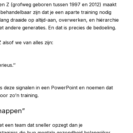
Gen Z (grofweg geboren tussen 1997 en 2012) maakt
behandelbaar zijn dat je een aparte training nodig
ang draaide op altijd-aan, overwerken, en hiërarchie
et andere generaties. En dat is precies de bedoeling.
alsof we van alles zijn:
ieus.’’
ties deze signalen in een PowerPoint en noemen dat
oor zo’n training.
snappen”
met een team dat sneller opzegt dan je
stagiairs die hun mentale gezondheid belangrijker