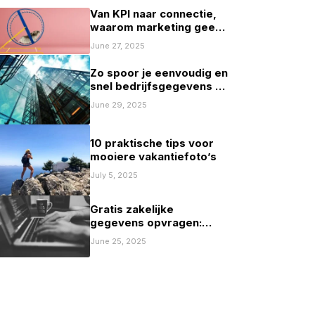
Van KPI naar connectie,
waarom marketing geen
spelletje scoren mag zijn
June 27, 2025
Zo spoor je eenvoudig en
snel bedrijfsgegevens op
in Nederland
June 29, 2025
10 praktische tips voor
mooiere vakantiefoto’s
July 5, 2025
Gratis zakelijke
gegevens opvragen:
mogelijkheden en
June 25, 2025
beperkingen