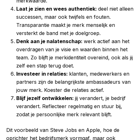
merkwaarde.
Laat je zien en wees authentiek:
d
eel niet alleen
successen, maar ook twijfels en fouten.
Transparantie maakt je merk menselijk en
versterkt de band met je doelgroep.
Denk aan je nalatenschap:
w
erk actief aan het
overdragen van je visie en waarden binnen het
team. Zo blijft je merkidentiteit overeind, ook als jij
zelf een stap terug doet.
Investeer in relaties:
k
lanten, medewerkers en
partners zijn de belangrijkste ambassadeurs van
jouw merk. Koester die relaties actief.
Blijf jezelf ontwikkelen:
j
ij verandert, je bedrijf
verandert. Reflecteer regelmatig en stuur bij,
zodat je persoonlijke merk relevant blijft.
Dit voorbeeld van Steve Jobs en Apple, hoe de
oprichter het bedrijfsmerk vormgaf, maar ook