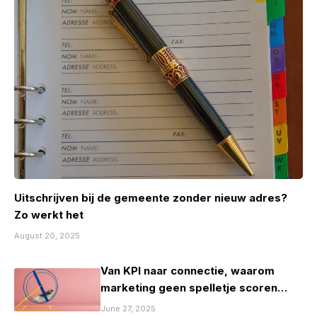
Uitschrijven bij de gemeente zonder nieuw adres?
Zo werkt het
August 20, 2025
Van KPI naar connectie, waarom
marketing geen spelletje scoren
mag zijn
June 27, 2025