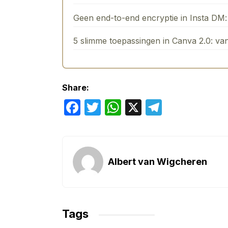
Geen end-to-end encryptie in Insta DM: 
5 slimme toepassingen in Canva 2.0: va
Share:
F
T
W
X
T
a
w
h
el
c
itt
at
e
e
er
s
gr
Albert van Wigcheren
b
A
a
o
p
m
o
p
Tags
k