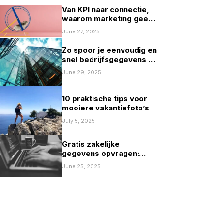
Van KPI naar connectie,
waarom marketing geen
spelletje scoren mag zijn
June 27, 2025
Zo spoor je eenvoudig en
snel bedrijfsgegevens op
in Nederland
June 29, 2025
10 praktische tips voor
mooiere vakantiefoto’s
July 5, 2025
Gratis zakelijke
gegevens opvragen:
mogelijkheden en
June 25, 2025
beperkingen