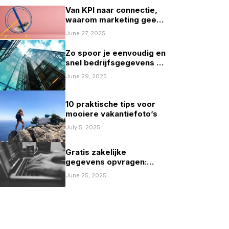
Van KPI naar connectie,
waarom marketing geen
spelletje scoren mag zijn
June 27, 2025
Zo spoor je eenvoudig en
snel bedrijfsgegevens op
in Nederland
June 29, 2025
10 praktische tips voor
mooiere vakantiefoto’s
July 5, 2025
Gratis zakelijke
gegevens opvragen:
mogelijkheden en
June 25, 2025
beperkingen