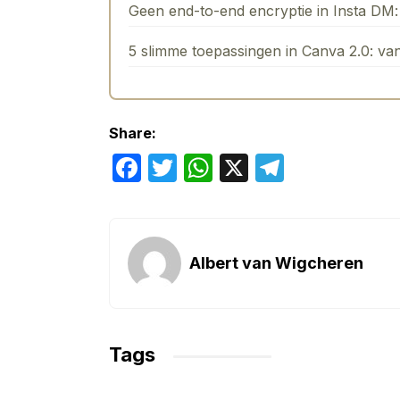
Geen end-to-end encryptie in Insta DM: 
5 slimme toepassingen in Canva 2.0: va
Share:
F
T
W
X
T
a
w
h
el
c
itt
at
e
e
er
s
gr
Albert van Wigcheren
b
A
a
o
p
m
o
p
Tags
k