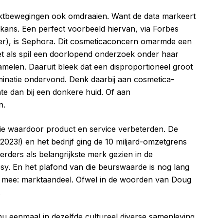
ktbewegingen ook omdraaien. Want de data markeert
 kans. Een perfect voorbeeld hiervan, via Forbes
 hier), is Sephora. Dit cosmeticaconcern omarmde een
met als spil een doorlopend onderzoek onder haar
amelen. Daaruit bleek dat een disproportioneel groot
minatie ondervond. Denk daarbij aan cosmetica-
chte dan bij een donkere huid. Of aan
n.
ie waardoor product en service verbeterden. De
2023!) en het bedrijf ging de 10 miljard-omzetgrens
rders als belangrijkste merk gezien in de
y. En het plafond van die beurswaarde is nog lang
ging mee: marktaandeel. Ofwel in de woorden van Doug
.
 nu eenmaal in dezelfde cultureel diverse samenleving