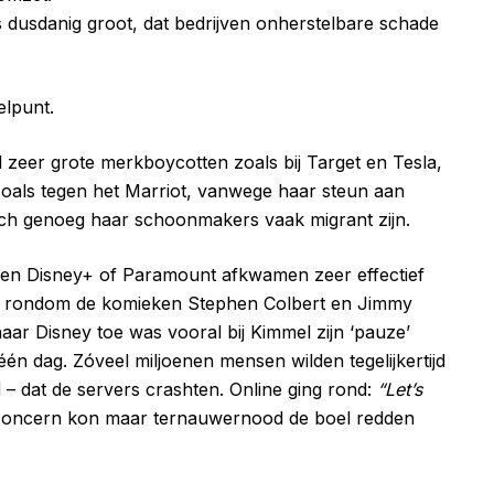
is dusdanig groot, dat bedrijven onherstelbare schade
elpunt.
l zeer grote merkboycotten zoals bij Target en Tesla,
 Zoals tegen het Marriot, vanwege haar steun aan
onisch genoeg haar schoonmakers vaak migrant zijn.
 en Disney+ of Paramount afkwamen zeer effectief
s rondom de komieken Stephen Colbert en Jimmy
ar Disney toe was vooral bij Kimmel zijn ‘pauze’
én dag. Zóveel miljoenen mensen wilden tegelijkertijd
 dat de servers crashten. Online ging rond:
“Let’s
concern kon maar ternauwernood de boel redden