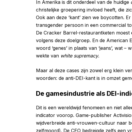
In Amerika is dit onderdeel van de huidige
christelijke groepering invloed heeft, die zi
Ook aan deze ‘kant’ zien we boycotten. E
transgender persoon in een commercial to
De Cracker Barrel-restaurantketen moest e
volgens deze doelgroep. En de American Eag
woord ‘genes’ in plaats van ‘jeans’, wat – 
wekte van
white supremacy
.
Maar al deze cases zijn zowel erg klein ve
woorden: de anti-DEI-kant is in omzet gem
De gamesindustrie als DEI-indi
Dit is een wereldwijd fenomeen en niet all
indicator voorop. Game-publisher Activisi
wijdverbreide anti-vrouwen-cultuur naar 
zelfmoord). De CEO bedreigde zelfs een 