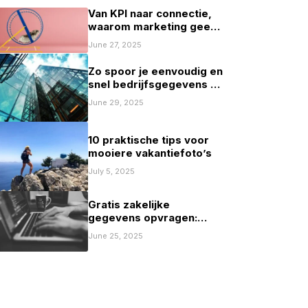
Van KPI naar connectie,
waarom marketing geen
spelletje scoren mag zijn
June 27, 2025
Zo spoor je eenvoudig en
snel bedrijfsgegevens op
in Nederland
June 29, 2025
10 praktische tips voor
mooiere vakantiefoto’s
July 5, 2025
Gratis zakelijke
gegevens opvragen:
mogelijkheden en
June 25, 2025
beperkingen