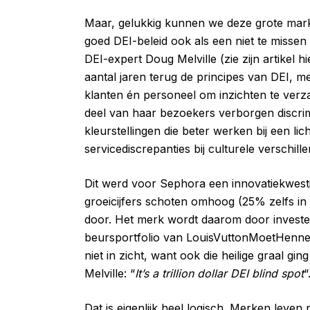
Maar, gelukkig kunnen we deze grote mar
goed DEI-beleid ook als een niet te missen
DEI-expert Doug Melville (zie zijn artikel
aantal jaren terug de principes van DEI, 
klanten én personeel om inzichten te verz
deel van haar bezoekers verborgen discri
kleurstellingen die beter werken bij een li
servicediscrepanties bij culturele verschille
Dit werd voor Sephora een innovatiekwest
groeicijfers schoten omhoog (25% zelfs in 
door. Het merk wordt daarom door investee
beursportfolio van LouisVuttonMoetHennes
niet in zicht, want ook die heilige graal 
Melville: “
It’s a trillion dollar DEI blind spot
“
Dat is eigenlijk heel logisch. Merken leven