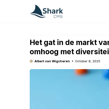
Skip
to
content
Het gat in de markt va
omhoog met diversitei
Albert van Wigcheren
October 8, 2025