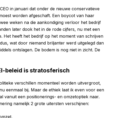
e CEO in januari dat onder de nieuwe conservatieve
d moest worden afgeschaft. Een boycot van haar
e twee weken na die aankondiging verloor het bedrijf
en later dook het in de rode cijfers, nu met een
. Het heeft het bedrijf op het moment van schrijven
dus, wat door niemand briljanter werd uitgelegd dan
dels ontslagen. De bodem is nog niet in zicht. De
I-beleid is stratosferisch
olitieke verschillen momenteel worden uitvergroot,
u eenmaal bij. Maar de ethiek laat ik even voor een
oral vanuit een positionerings- en omzetoptiek naar.
ering namelijk 2 grote uitersten verschijnen:
 omzet.