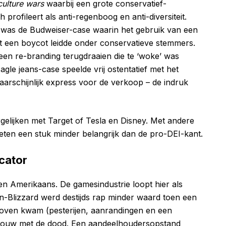
culture wars
waarbij een grote conservatief-
ch profileert als anti-regenboog en anti-diversiteit.
r was de Budweiser-case waarin het gebruik van een
t een boycot leidde onder conservatieve stemmers.
en re-branding terugdraaien die te ‘woke’ was
le jeans-case speelde vrij ostentatief met het
waarschijnlijk express voor de verkoop – de indruk
rgelijken met Target of Tesla en Disney. Met andere
eten een stuk minder belangrijk dan de pro-DEI-kant.
cator
een Amerikaans. De gamesindustrie loopt hier als
on-Blizzard werd destijds rap minder waard toen een
boven kwam (pesterijen, aanrandingen en een
vrouw met de dood. Een aandeelhoudersopstand