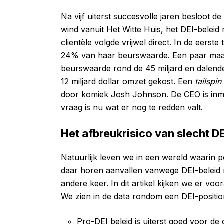
Na vijf uiterst succesvolle jaren besloot d
wind vanuit Het Witte Huis, het DEI-belei
clientèle volgde vrijwel direct. In de eerst
24% van haar beurswaarde. Een paar maand
beurswaarde rond de 45 miljard en dalende
12 miljard dollar omzet gekost. Een
tailspin
door komiek Josh Johnson. De CEO is inmid
vraag is nu wat er nog te redden valt.
Het afbreukrisico van slecht DE
Natuurlijk leven we in een wereld waarin p
daar horen aanvallen vanwege DEI-beleid n
andere keer. In dit artikel kijken we er vo
We zien in de data rondom een DEI-position
Pro-DEI beleid is uiterst goed voor de