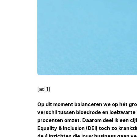
[ad_1]
Op dit moment balanceren we op hét grot
verschil tussen bloedrode en loeizwarte c
procenten omzet. Daarom deel ik een ci
Equality & Inclusion (DEI) toch zo krankz
de 4 inzichten die jouw business gaan v