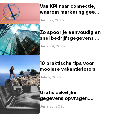
Van KPI naar connectie,
waarom marketing geen
spelletje scoren mag zijn
June 27, 2025
Zo spoor je eenvoudig en
snel bedrijfsgegevens op
in Nederland
June 29, 2025
10 praktische tips voor
mooiere vakantiefoto’s
July 5, 2025
Gratis zakelijke
gegevens opvragen:
mogelijkheden en
June 25, 2025
beperkingen