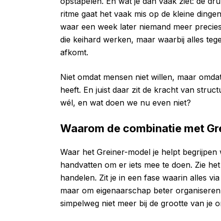
opstapelen. En wat je dan vaak ziet: de dru
ritme gaat het vaak mis op de kleine ding
waar een week later niemand meer precies
die keihard werken, maar waarbij alles tegeli
afkomt.
Niet omdat mensen niet willen, maar omdat h
heeft. En juist daar zit de kracht van str
wél, en wat doen we nu even niet?
Waarom de combinatie met Grei
Waar het Greiner-model je helpt begrijpen
handvatten om er iets mee te doen. Zie het
handelen. Zit je in een fase waarin alles v
maar om eigenaarschap beter organiseren. V
simpelweg niet meer bij de grootte van je or