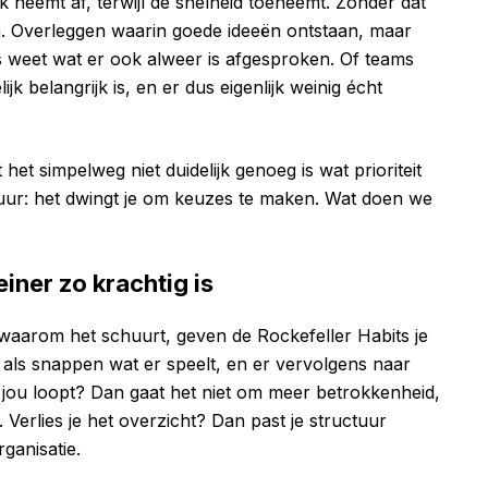
k neemt af, terwijl de snelheid toeneemt. Zonder dat
en. Overleggen waarin goede ideeën ontstaan, maar
 weet wat er ook alweer is afgesproken. Of teams
jk belangrijk is, en er dus eigenlijk weinig écht
et simpelweg niet duidelijk genoeg is wat prioriteit
uctuur: het dwingt je om keuzes te maken. Wat doen we
ner zo krachtig is
 waarom het schuurt, geven de Rockefeller Habits je
 als snappen wat er speelt, en er vervolgens naar
ia jou loopt? Dan gaat het niet om meer betrokkenheid,
erlies je het overzicht? Dan past je structuur
ganisatie.