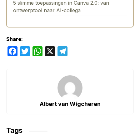
5 slimme toepassingen in Canva 2.0: van
ontwerptool naar AI-collega
Share:
F
T
W
X
T
a
w
h
el
c
itt
at
e
e
er
s
gr
b
A
a
o
p
m
Albert van Wigcheren
o
p
k
Tags