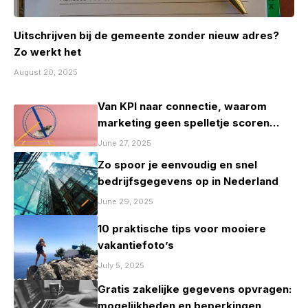
Uitschrijven bij de gemeente zonder nieuw adres?
Zo werkt het
August 20, 2025
Van KPI naar connectie, waarom
marketing geen spelletje scoren
mag zijn
June 27, 2025
Zo spoor je eenvoudig en snel
bedrijfsgegevens op in Nederland
June 29, 2025
10 praktische tips voor mooiere
vakantiefoto’s
July 5, 2025
Gratis zakelijke gegevens opvragen:
mogelijkheden en beperkingen