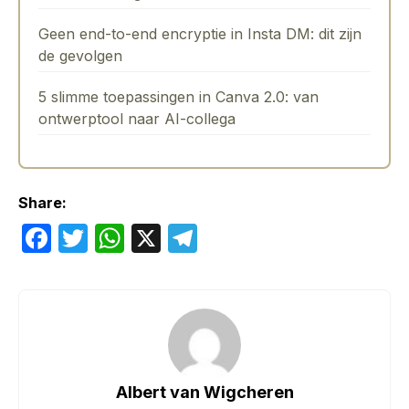
Geen end-to-end encryptie in Insta DM: dit zijn
de gevolgen
5 slimme toepassingen in Canva 2.0: van
ontwerptool naar AI-collega
Share:
F
T
W
X
T
a
w
h
el
c
itt
at
e
e
er
s
gr
b
A
a
o
p
m
Albert van Wigcheren