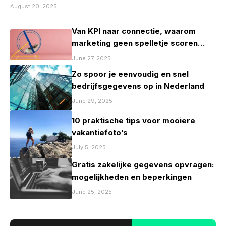
August 20, 2025
Van KPI naar connectie, waarom
marketing geen spelletje scoren
mag zijn
June 27, 2025
Zo spoor je eenvoudig en snel
bedrijfsgegevens op in Nederland
June 29, 2025
10 praktische tips voor mooiere
vakantiefoto’s
July 5, 2025
Gratis zakelijke gegevens opvragen:
mogelijkheden en beperkingen
June 25, 2025