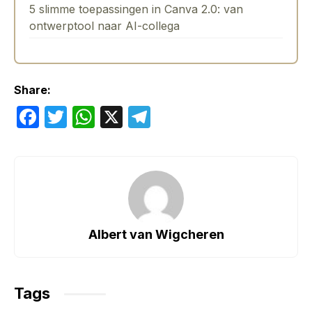
5 slimme toepassingen in Canva 2.0: van
ontwerptool naar AI-collega
Share:
F
T
W
X
T
a
w
h
el
c
itt
at
e
e
er
s
gr
b
A
a
o
p
m
Albert van Wigcheren
o
p
k
Tags