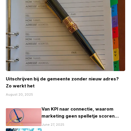
Uitschrijven bij de gemeente zonder nieuw adres?
Zo werkt het
August 20, 2025
Van KPI naar connectie, waarom
marketing geen spelletje scoren
mag zijn
June 27, 2025