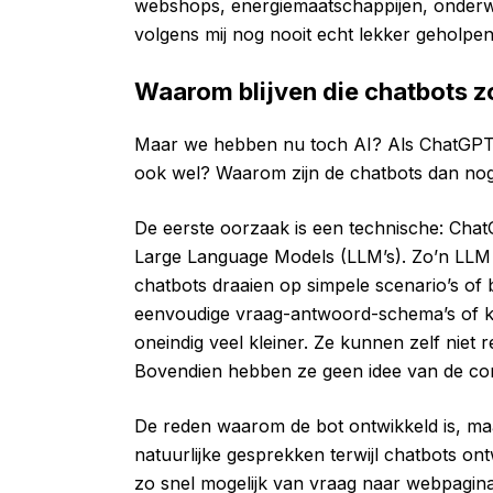
webshops, energiemaatschappijen, onderwi
volgens mij nog nooit echt lekker geholpe
Waarom blijven die chatbots z
Maar we hebben nu toch AI? Als ChatGPT 
ook wel? Waarom zijn de chatbots dan nog
De eerste oorzaak is een technische: Chat
Large Language Models (LLM’s). Zo’n LLM h
chatbots draaien op simpele scenario’s of
eenvoudige vraag-antwoord-schema’s of k
oneindig veel kleiner. Ze kunnen zelf nie
Bovendien hebben ze geen idee van de con
De reden waarom de bot ontwikkeld is, maa
natuurlijke gesprekken terwijl chatbots on
zo snel mogelijk van vraag naar webpagina 