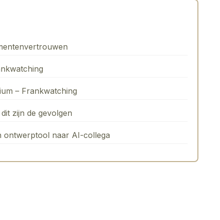
mentenvertrouwen
ankwatching
rium – Frankwatching
dit zijn de gevolgen
n ontwerptool naar AI-collega