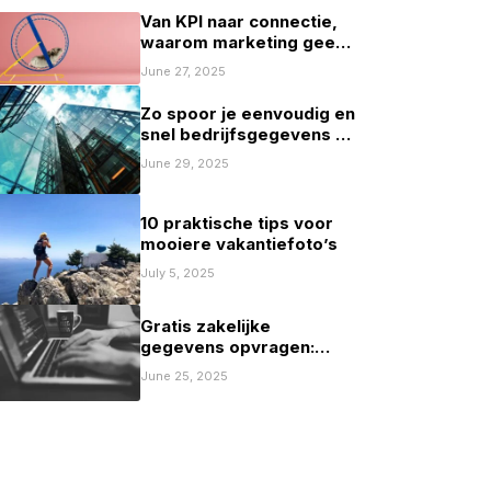
Van KPI naar connectie,
waarom marketing geen
spelletje scoren mag zijn
June 27, 2025
Zo spoor je eenvoudig en
snel bedrijfsgegevens op
in Nederland
June 29, 2025
10 praktische tips voor
mooiere vakantiefoto’s
July 5, 2025
Gratis zakelijke
gegevens opvragen:
mogelijkheden en
June 25, 2025
beperkingen