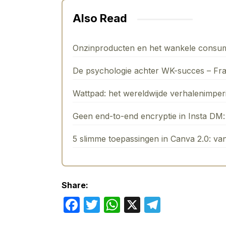
Also Read
Onzinproducten en het wankele consu
De psychologie achter WK-succes – Fr
Wattpad: het wereldwijde verhalenimpe
Geen end-to-end encryptie in Insta DM: 
5 slimme toepassingen in Canva 2.0: va
Share:
F
T
W
X
T
a
w
h
el