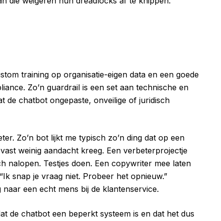
n die weigeren hun dreadlocks af te knippen.
stom training op organisatie-eigen data en een goede
liance. Zo’n guardrail is een set aan technische en
 de chatbot ongepaste, onveilige of juridisch
er. Zo’n bot lijkt me typisch zo’n ding dat op een
vast weinig aandacht kreeg. Een verbeterprojectje
h nalopen. Testjes doen. Een copywriter mee laten
 “Ik snap je vraag niet. Probeer het opnieuw.”
naar een echt mens bij de klantenservice.
at de chatbot een beperkt systeem is en dat het dus