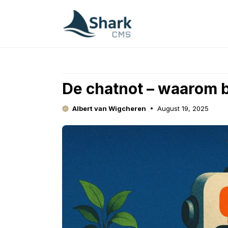
Skip
to
content
De chatnot – waarom b
Albert van Wigcheren
August 19, 2025