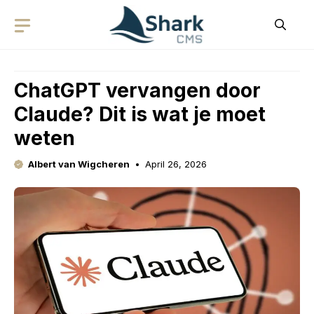
Skip
to
content
ChatGPT vervangen door
Claude? Dit is wat je moet
weten
Albert van Wigcheren
April 26, 2026