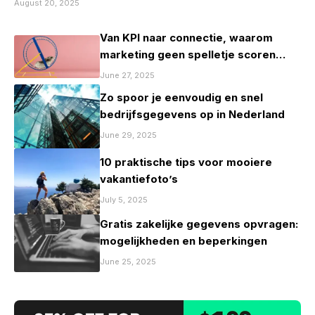
August 20, 2025
Van KPI naar connectie, waarom
marketing geen spelletje scoren
mag zijn
June 27, 2025
Zo spoor je eenvoudig en snel
bedrijfsgegevens op in Nederland
June 29, 2025
10 praktische tips voor mooiere
vakantiefoto’s
July 5, 2025
Gratis zakelijke gegevens opvragen:
mogelijkheden en beperkingen
June 25, 2025