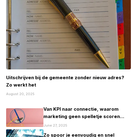
Uitschrijven bij de gemeente zonder nieuw adres?
Zo werkt het
August 20, 2025
Van KPI naar connectie, waarom
marketing geen spelletje scoren
mag zijn
June 27, 2025
Zo spoor je eenvoudig en snel