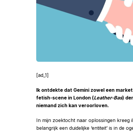
[ad_1]
Ik ontdekte dat Gemini zowel een markete
fetish-scene in London (
Leather-Bas
) de
niemand zich kan veroorloven.
In mijn zoektocht naar oplossingen kreeg i
belangrijk een duidelijke ‘entiteit’ is in 