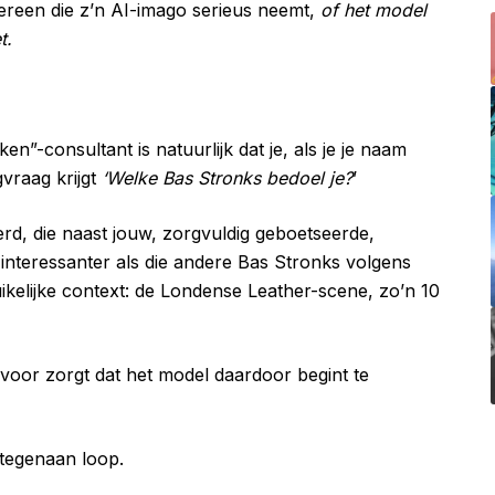
dereen die z’n AI-imago serieus neemt,
of het model
t.
n”-consultant is natuurlijk dat je, als je je naam
gvraag krijgt
‘Welke Bas Stronks bedoel je?
’
d, die naast jouw, zorgvuldig geboetseerde,
og interessanter als die andere Bas Stronks volgens
kelijke context: de Londense Leather-scene, zo’n 10
rvoor zorgt dat het model daardoor begint te
 tegenaan loop.