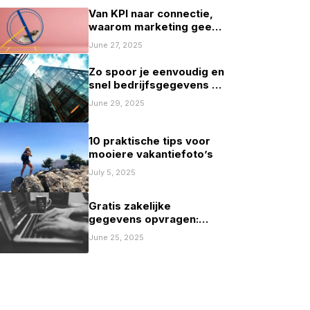
Van KPI naar connectie,
waarom marketing geen
spelletje scoren mag zijn
June 27, 2025
Zo spoor je eenvoudig en
snel bedrijfsgegevens op
in Nederland
June 29, 2025
10 praktische tips voor
mooiere vakantiefoto’s
July 5, 2025
Gratis zakelijke
gegevens opvragen:
mogelijkheden en
June 25, 2025
beperkingen