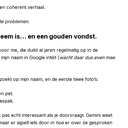
een coherent verhaal.
 de problemen.
leem is… en een gouden vondst.
oor me, die duikt al jaren regelmatig op in de
e mijn naam in Google intikt (
wacht daar dus even mee
zoekt op mijn naam, en de eerste twee foto’s:
en pet.
jespak.
as echt interessant als je doorvraagt. Gemini weet
ar er sijpelt iets door in
hoe
er over ze gesproken