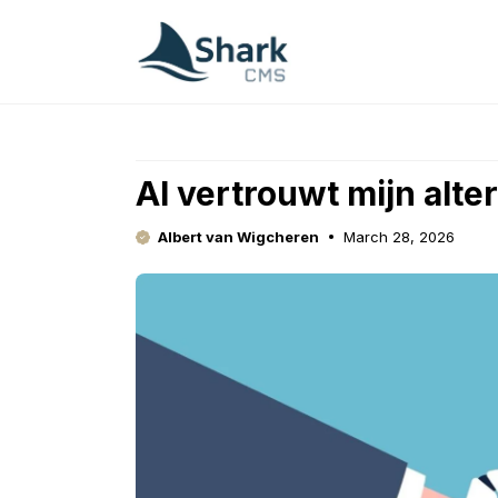
Skip
to
content
AI vertrouwt mijn alt
Albert van Wigcheren
March 28, 2026