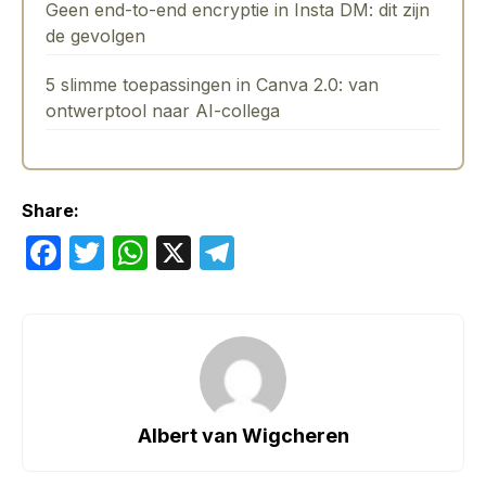
Geen end-to-end encryptie in Insta DM: dit zijn
de gevolgen
5 slimme toepassingen in Canva 2.0: van
ontwerptool naar AI-collega
Share:
F
T
W
X
T
a
w
h
el
c
itt
at
e
e
er
s
gr
b
A
a
o
p
m
Albert van Wigcheren
o
p