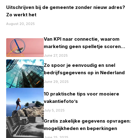
Uitschrijven bij de gemeente zonder nieuw adres?
Zo werkt het
August 20, 2025
Van KPI naar connectie, waarom
marketing geen spelletje scoren
mag zijn
June 27, 2025
Zo spoor je eenvoudig en snel
bedrijfsgegevens op in Nederland
June 29, 2025
10 praktische tips voor mooiere
vakantiefoto’s
July 5, 2025
Gratis zakelijke gegevens opvragen:
mogelijkheden en beperkingen
June 25, 2025