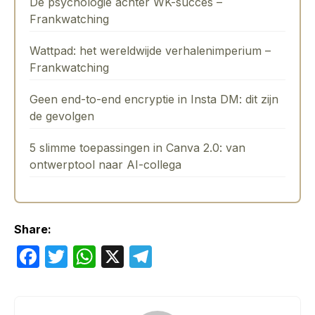
De psychologie achter WK-succes –
Frankwatching
Wattpad: het wereldwijde verhalenimperium –
Frankwatching
Geen end-to-end encryptie in Insta DM: dit zijn
de gevolgen
5 slimme toepassingen in Canva 2.0: van
ontwerptool naar AI-collega
Share:
F
T
W
X
T
a
w
h
el
c
itt
at
e