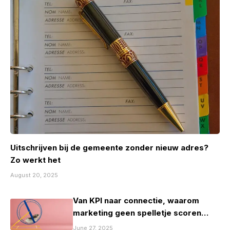
Uitschrijven bij de gemeente zonder nieuw adres?
Zo werkt het
August 20, 2025
Van KPI naar connectie, waarom
marketing geen spelletje scoren
mag zijn
June 27, 2025