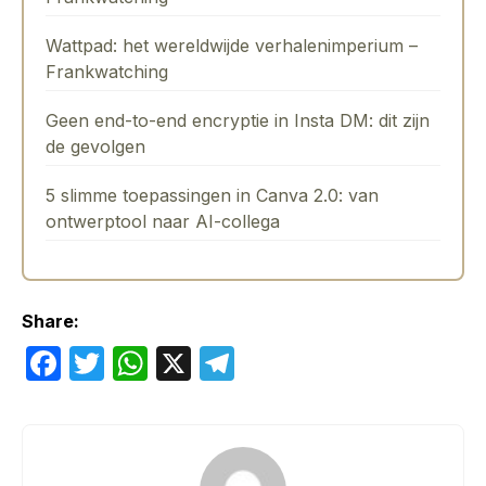
Wattpad: het wereldwijde verhalenimperium –
Frankwatching
Geen end-to-end encryptie in Insta DM: dit zijn
de gevolgen
5 slimme toepassingen in Canva 2.0: van
ontwerptool naar AI-collega
Share:
F
T
W
X
T
a
w
h
el
c
itt
at
e
e
er
s
gr