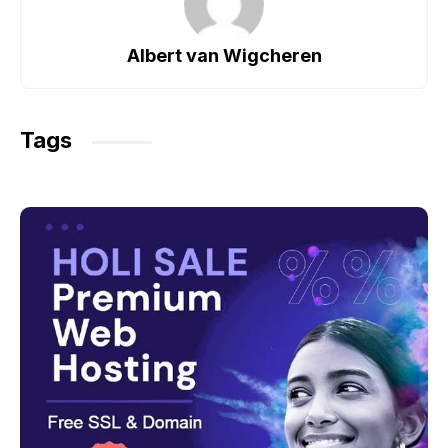
b
A
a
o
p
m
Albert van Wigcheren
o
p
k
Tags