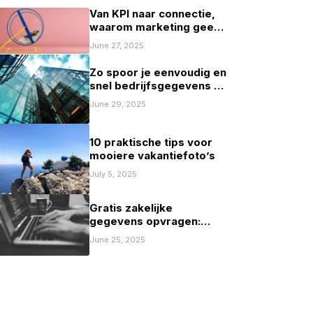
Van KPI naar connectie,
waarom marketing geen
spelletje scoren mag zijn
June 27, 2025
Zo spoor je eenvoudig en
snel bedrijfsgegevens op
in Nederland
June 29, 2025
10 praktische tips voor
mooiere vakantiefoto’s
July 5, 2025
Gratis zakelijke
gegevens opvragen:
mogelijkheden en
June 25, 2025
beperkingen