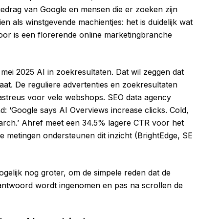
gedrag van Google en mensen die er zoeken zijn
n als winstgevende machientjes: het is duidelijk wat
door is een florerende online marketingbranche
ei 2025 AI in zoekresultaten. Dat wil zeggen dat
aat. De reguliere advertenties en zoekresultaten
sastreus voor vele webshops. SEO data agency
d: ‘Google says AI Overviews increase clicks. Cold,
earch.’ Ahref meet een 34.5% lagere CTR voor het
e metingen ondersteunen dit inzicht (BrightEdge, SE
elijk nog groter, om de simpele reden dat de
antwoord wordt ingenomen en pas na scrollen de