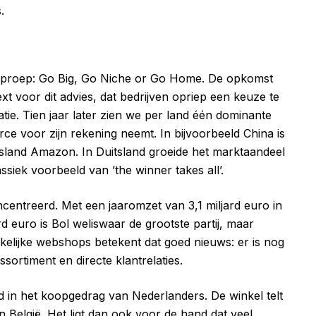
.
 oproep: Go Big, Go Niche or Go Home. De opkomst
 voor dit advies, dat bedrijven opriep een keuze te
tie. Tien jaar later zien we per land één dominante
e voor zijn rekening neemt. In bijvoorbeeld China is
itsland Amazon. In Duitsland groeide het marktaandeel
iek voorbeeld van ’the winner takes all’.
centreerd. Met een jaaromzet van 3,1 miljard euro in
 euro is Bol weliswaar de grootste partij, maar
elijke webshops betekent dat goed nieuws: er is nog
sortiment en directe klantrelaties.
ed in het koopgedrag van Nederlanders. De winkel telt
n België. Het ligt dan ook voor de hand dat veel