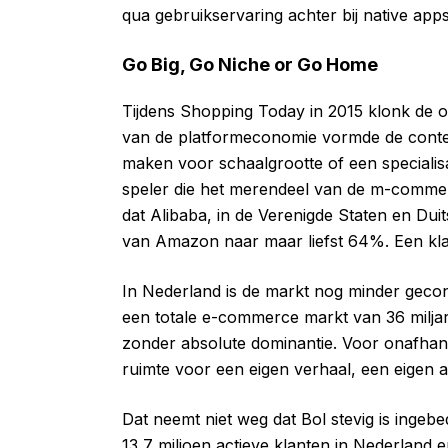
qua gebruikservaring achter bij native apps
Go Big, Go Niche or Go Home
Tijdens Shopping Today in 2015 klonk de
van de platformeconomie vormde de context
maken voor schaalgrootte of een specialisa
speler die het merendeel van de m-commerc
dat Alibaba, in de Verenigde Staten en Du
van Amazon naar maar liefst 64%. Een klass
In Nederland is de markt nog minder gecon
een totale e-commerce markt van 36 miljard
zonder absolute dominantie. Voor onafhank
ruimte voor een eigen verhaal, een eigen as
Dat neemt niet weg dat Bol stevig is ingeb
13,7 miljoen actieve klanten in Nederland e