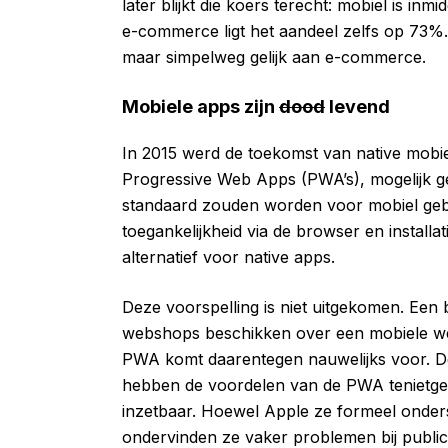
later blijkt die koers terecht: mobiel is in
e-commerce ligt het aandeel zelfs op 73%
maar simpelweg gelijk aan e-commerce.
Mobiele apps zijn
dood
levend
In 2015 werd de toekomst van native mobie
Progressive Web Apps (PWA’s), mogelijk
standaard zouden worden voor mobiel geb
toegankelijkheid via de browser en installat
alternatief voor native apps.
Deze voorspelling is niet uitgekomen. Een bl
webshops beschikken over een mobiele web
PWA komt daarentegen nauwelijks voor. De
hebben de voordelen van de PWA tenietgeda
inzetbaar. Hoewel Apple ze formeel onders
ondervinden ze vaker problemen bij publica